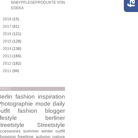
BABYPFLEGEPRODUKTE VON
EDEKA
►
2018
(15)
►
2017
(41)
►
2016
(121)
►
2015
(128)
►
2014
(138)
►
2013
(166)
►
2012
(182)
►
2011
(94)
ABELS
erlin
fashion
inspiration
Photographie
mode
daily
utfit
fashion blogger
ifestyle
berliner
treetstyle
Streetstyle
ccessoires
summer
winter
outfit
hopping
freetime
autumn
nature