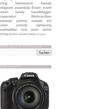
pring
Sahnestück
friends
nstagram
essentials
Essen
event
eisen
family
travelblogger
ooperation
Weihnachten
iveaway
yummy
outside
knit
lumen
cosmetic
sightseeing
auptstadttipp
food
jeans
Herbst
unning
Berliner Fashion Week
Nordsee
IESES BLOG DURCHSUCHEN
EINE KAMERA: