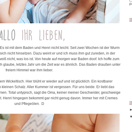
P
A
Es ist mit dem Baden und Henri nicht leicht. Seit zwei Wochen ist der Wurm
l sich nicht hinsetzen. Dazu weint er und ich muss ihm gut zureden, in der
iß nicht, was los ist. Von heute auf morgen war Baden doof. Ich hoffe zum
ch glaube, letztes Jahr um die Zeit war es ähnlich. Das Baden draußen unter
freiem Himmel war ihm lieber.
 Wickeltisch. Hier blüht er wieder auf und ist glücklich. Ein kostbarer
leinen Schatz. Aller Kummer ist vergessen. Für uns beide. Er liebt das
en. Total untypisch, sagt die Oma, keiner meiner Geschwister, geschweige
t. Henri hingegen bekommt gar nicht genug davon. Immer her mit Cremes
S
und Pflegeölen. :D