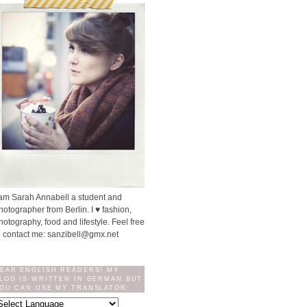
 am Sarah Annabell a student and
hotographer from Berlin. I ♥ fashion,
hotography, food and lifestyle. Feel free
o contact me: sanzibell@gmx.net
EAR ENGLISH READERS! MY
LOG IS WRITTEN IN GERMAN BUT
OU CAN USE MY TRANSLATOR: