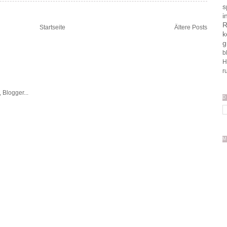
s
i
R
Startseite
Ältere Posts
k
g
b
H
r
D
M