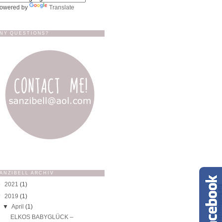
owered by
Translate
NY QUESTIONS?
ANZIBELL ARCHIV
►
2021
(1)
▼
2019
(1)
▼
April
(1)
ELKOS BABYGLÜCK –