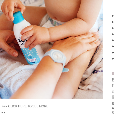
L
B
o
l
s
>>> CLICK HERE TO SEE MORE
A
S
♥ ♥ ♥