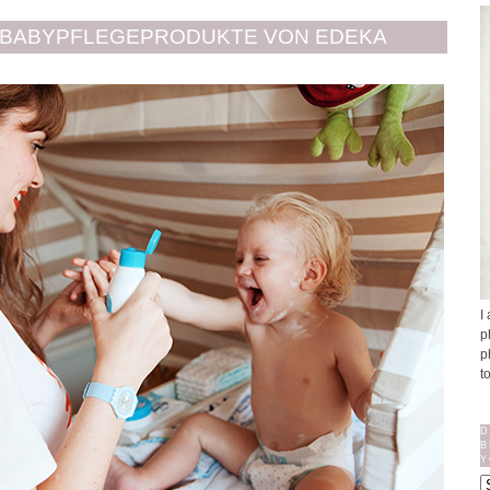
 BABYPFLEGEPRODUKTE VON EDEKA
I
p
p
t
D
B
Y