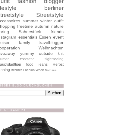
utfit
fashion blogger
ifestyle
berliner
treetstyle
Streetstyle
ccessoires
summer
winter
outfit
hopping
freetime
autumn
nature
pring
Sahnestück
friends
nstagram
essentials
Essen
event
eisen
family
travelblogger
ooperation
Weihnachten
iveaway
yummy
outside
knit
lumen
cosmetic
sightseeing
auptstadttipp
food
jeans
Herbst
unning
Berliner Fashion Week
Nordsee
IESES BLOG DURCHSUCHEN
EINE KAMERA: