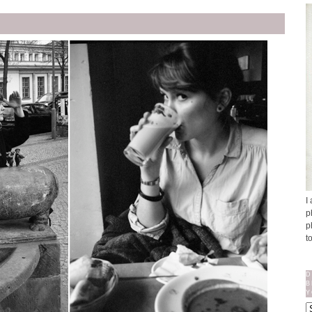
I
p
p
t
D
B
Y