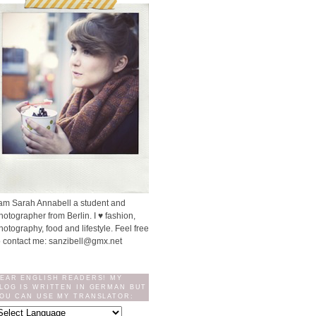
 am Sarah Annabell a student and
hotographer from Berlin. I ♥ fashion,
hotography, food and lifestyle. Feel free
o contact me: sanzibell@gmx.net
EAR ENGLISH READERS! MY
LOG IS WRITTEN IN GERMAN BUT
OU CAN USE MY TRANSLATOR: