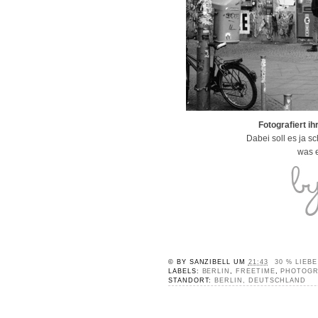
Fotografiert i
Dabei soll es ja s
was e
© BY
SANZIBELL
UM
21:43
30 % LIEBE
LABELS:
BERLIN
,
FREETIME
,
PHOTOGR
STANDORT:
BERLIN, DEUTSCHLAND