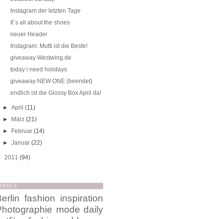
Instagram der letzten Tage
It´s all about the shoes
neuer Header
Instagram: Mutti ist die Beste!
giveaway Westwing.de
today i need holidays
giveaway NEW ONE (beendet)
endlich ist die Glossy Box April da!
►
April
(11)
►
März
(21)
►
Februar
(14)
►
Januar
(22)
►
2011
(94)
ABELS
erlin
fashion
inspiration
Photographie
mode
daily