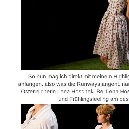
So nun mag ich direkt mit meinem Highl
anfangen, also was die Runways angeht, näm
Österreicherin Lena Hoschek. Bei Lena H
und Frühlingsfeeling am bes