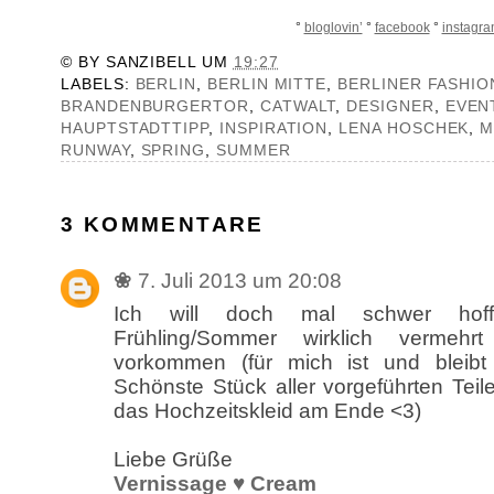
°
bloglovin’
°
facebook
°
instagr
© BY
SANZIBELL
UM
19:27
LABELS:
BERLIN
,
BERLIN MITTE
,
BERLINER FASHIO
BRANDENBURGERTOR
,
CATWALT
,
DESIGNER
,
EVEN
HAUPTSTADTTIPP
,
INSPIRATION
,
LENA HOSCHEK
,
M
RUNWAY
,
SPRING
,
SUMMER
3 KOMMENTARE
❀
7. Juli 2013 um 20:08
Ich will doch mal schwer hof
Frühling/Sommer wirklich vermehr
vorkommen (für mich ist und bleibt
Schönste Stück aller vorgeführten Teil
das Hochzeitskleid am Ende <3)
Liebe Grüße
Vernissage ♥ Cream