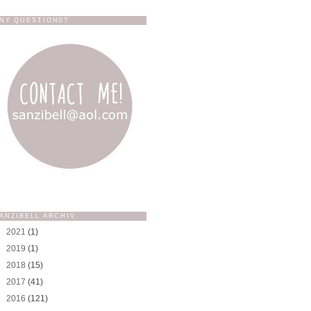
NY QUESTIONS?
ANZIBELL ARCHIV
►
2021
(1)
►
2019
(1)
►
2018
(15)
►
2017
(41)
►
2016
(121)