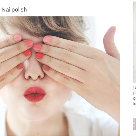
 Nailpolish
I
p
p
t
D
B
Y