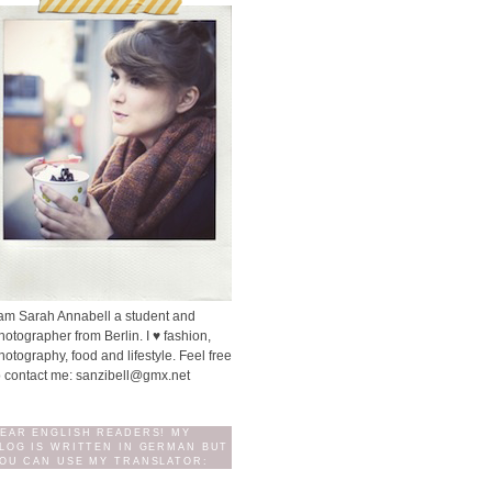
 am Sarah Annabell a student and
hotographer from Berlin. I ♥ fashion,
hotography, food and lifestyle. Feel free
o contact me: sanzibell@gmx.net
EAR ENGLISH READERS! MY
LOG IS WRITTEN IN GERMAN BUT
OU CAN USE MY TRANSLATOR: