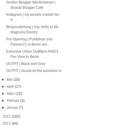
Großes Blogger Wiedersehen |
Beauty Blogger Cafe
Instagram | my weekly overkill No.
9
Blogvorstellung | Say Hello to Ms.
Magnolia Electric
Pre-Opening | Pull&Bear und
Forever21 in Berlin am...
Exklusive Urban Outfitters A/W13
Pre-View in Berlin
OUTFIT | Black and Grey
OUTFIT | clouds let the sunshine in
►
Mai
(20)
►
April
(17)
►
März
(10)
►
Februar
(3)
►
Januar
(7)
►
2012
(182)
►
2011
(94)