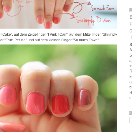
L
B
o
ake", auf dem Zeigefinger "I Pink I Can", auf dem Mittelfinger "Shrimply
l
ger "Frutti Petutie" und auf dem kleinen Finger "So much Fawn"
s
A
S
s
i
R
k
g
b
H
r
D