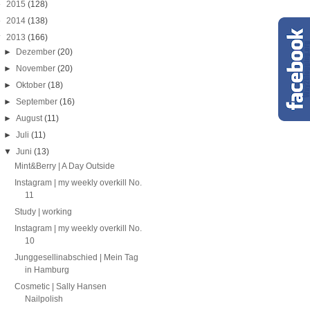
►
2015
(128)
►
2014
(138)
▼
2013
(166)
►
Dezember
(20)
►
November
(20)
►
Oktober
(18)
►
September
(16)
►
August
(11)
►
Juli
(11)
▼
Juni
(13)
Mint&Berry | A Day Outside
Instagram | my weekly overkill No.
11
Study | working
Instagram | my weekly overkill No.
10
Junggesellinabschied | Mein Tag
in Hamburg
Cosmetic | Sally Hansen
Nailpolish