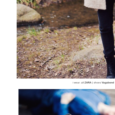
i wear: all
ZARA
| shoes
Vagabond