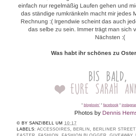
einfach nur regelmäßig Laufen gehen und mic
das ständige rumkränkeln macht mir jedes M
Rechnung :( Irgendwie scheint das auch jed
das selbe zu sein. Immer trägt man sich v
Nächsten :(
Was habt ihr schönes zu Ost
°
bloglovin’
°
facebook
°
instagr
Photos by
Dennis Hems
© BY
SANZIBELL
UM
10:17
LABELS:
ACCESSOIRES
,
BERLIN
,
BERLINER STREE
EASTER
,
FASHION
,
FASHION BLOGGER
,
GIVEAWAY
,