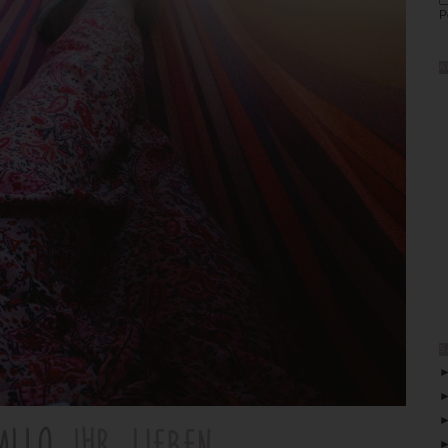
P
A
S