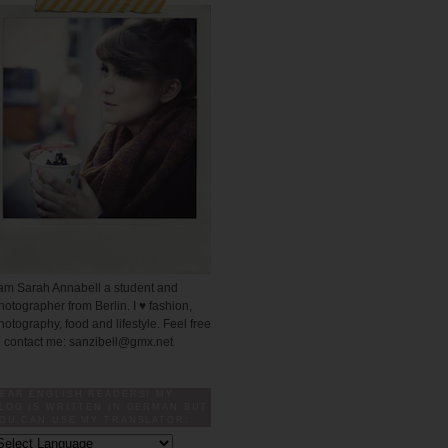
 am Sarah Annabell a student and
hotographer from Berlin. I ♥ fashion,
hotography, food and lifestyle. Feel free
o contact me: sanzibell@gmx.net
EAR ENGLISH READERS! MY
LOG IS WRITTEN IN GERMAN BUT
OU CAN USE MY TRANSLATOR: