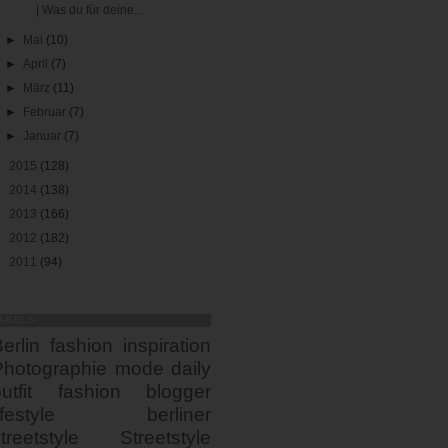
| Was du für deine...
►
Mai
(10)
►
April
(7)
►
März
(11)
►
Februar
(7)
►
Januar
(7)
►
2015
(128)
►
2014
(138)
►
2013
(166)
►
2012
(182)
►
2011
(94)
ABELS
erlin
fashion
inspiration
Photographie
mode
daily
utfit
fashion blogger
ifestyle
berliner
treetstyle
Streetstyle