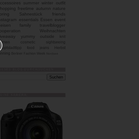
ccessoires
summer
winter
outfit
hopping
freetime
autumn
nature
pring
Sahnestück
friends
nstagram
essentials
Essen
event
eisen
family
travelblogger
ooperation
Weihnachten
iveaway
yummy
outside
knit
lumen
cosmetic
sightseeing
auptstadttipp
food
jeans
Herbst
unning
Berliner Fashion Week
Nordsee
IESES BLOG DURCHSUCHEN
EINE KAMERA: