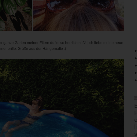
ganze Garten meiner Eltern duftet so herrlich süß! | Ich liebe meine neue
nenbrille: Grüße aus der Hängematte :)
L
B
o
l
s