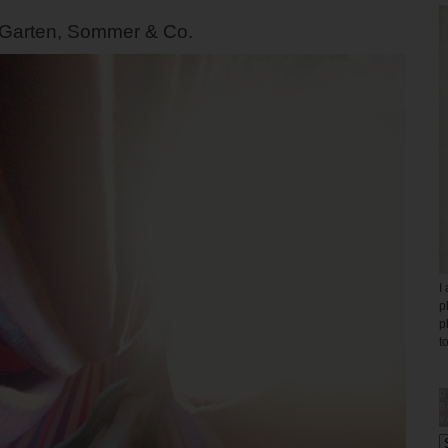
 Garten, Sommer & Co.
I
p
p
t
D
B
Y