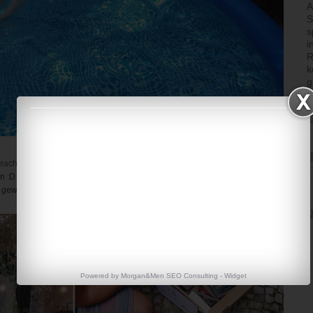
A
S
s
i
R
k
g
b
H
r
D
each Essentiales
gezeigt. Am Dienstag konnte ich meinen Bikini endlich
n :D Gibt es was besseres? Ganz perfekt wäre es natürlich gewesen, wenn
wesen wäre. Aber als Kreativer ist er, wie so oft, auf Achse.
M
Powered by
Morgan&Men SEO Consulting
-
Widget