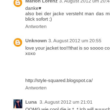
Marion Lorenz
3. August 2012 um 20:4
danke♥
also bei der jacke versteht man das mi
blick sofort ;)
Antworten
Unknown
3. August 2012 um 20:55
love your jacket too!!!that is so soooo coo
xoxo
http://style-squared.blogspot.ca/
Antworten
Luna
3. August 2012 um 21:01
OOMG wie cool die is *_* Ich will auuuch 