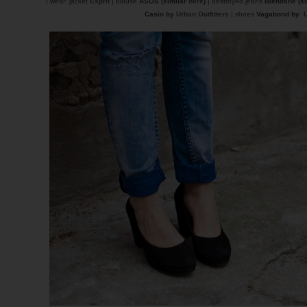
I wear: jacket
Esprit
| blouse
ASOS (similar
here
)
| destroyed jeans
Blendshe (s
Casio by
Urban Outfitters
| shoes
Vagabond by
U