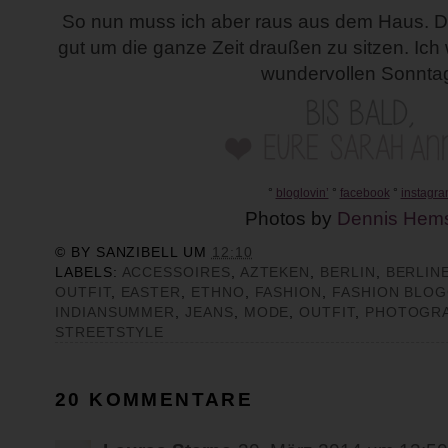
So nun muss ich aber raus aus dem Haus. Das
gut um die ganze Zeit draußen zu sitzen. Ic
wundervollen Sonntag
°
bloglovin’
°
facebook
°
instagr
Photos by
Dennis Hems
© BY
SANZIBELL
UM
12:10
LABELS:
ACCESSOIRES
,
AZTEKEN
,
BERLIN
,
BERLIN
OUTFIT
,
EASTER
,
ETHNO
,
FASHION
,
FASHION BLO
INDIANSUMMER
,
JEANS
,
MODE
,
OUTFIT
,
PHOTOGRA
STREETSTYLE
20 KOMMENTARE