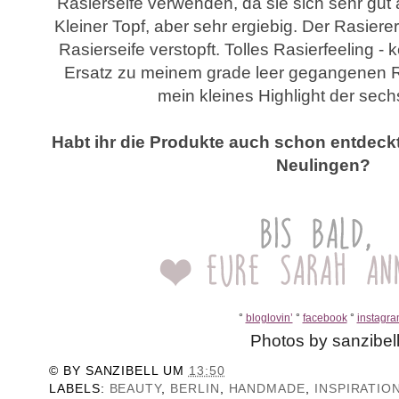
Rasierseife verwenden, da sie sich sehr gut a
Kleiner Topf, aber sehr ergiebig. Der Rasiere
Rasierseife verstopft. Tolles Rasierfeeling -
Ersatz zu meinem grade leer gegangenen 
mein kleines Highlight der sec
Habt ihr die Produkte auch schon entdeckt
Neulingen?
°
bloglovin’
°
facebook
°
instagr
Photos by sanzibel
© BY
SANZIBELL
UM
13:50
LABELS:
BEAUTY
,
BERLIN
,
HANDMADE
,
INSPIRATIO