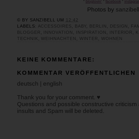
°
bloglovin’
°
facebook
°
instagr
Photos by
sanzibel
© BY
SANZIBELL
UM
12:42
LABELS:
ACCESSOIRES
,
BABY
,
BERLIN
,
DESIGN
,
FA
BLOGGER
,
INNOVATION
,
INSPIRATION
,
INTERIOR
,
K
TECHNIK
,
WEIHNACHTEN
,
WINTER
,
WOHNEN
KEINE KOMMENTARE:
KOMMENTAR VERÖFFENTLICHEN
deutsch | english
Thank you for your comment. ♥
Questions and possible constructive criticism
insults and Spam will be deleted.