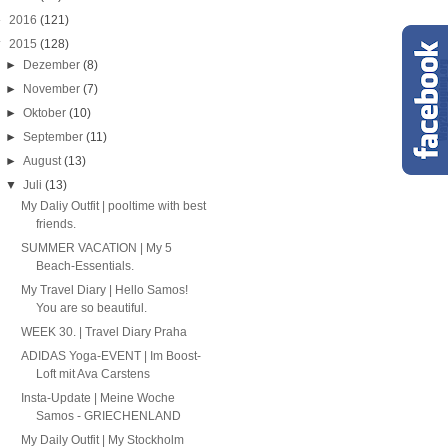
►
2016
(121)
▼
2015
(128)
►
Dezember
(8)
►
November
(7)
►
Oktober
(10)
►
September
(11)
►
August
(13)
▼
Juli
(13)
My Daliy Outfit | pooltime with best
friends.
SUMMER VACATION | My 5
Beach-Essentials.
My Travel Diary | Hello Samos!
You are so beautiful.
WEEK 30. | Travel Diary Praha
ADIDAS Yoga-EVENT | Im Boost-
Loft mit Ava Carstens
Insta-Update | Meine Woche
Samos - GRIECHENLAND
My Daily Outfit | My Stockholm