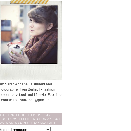
 am Sarah Annabell a student and
hotographer from Berlin. I ♥ fashion,
hotography, food and lifestyle. Feel free
o contact me: sanzibell@gmx.net
EAR ENGLISH READERS! MY
LOG IS WRITTEN IN GERMAN BUT
OU CAN USE MY TRANSLATOR: