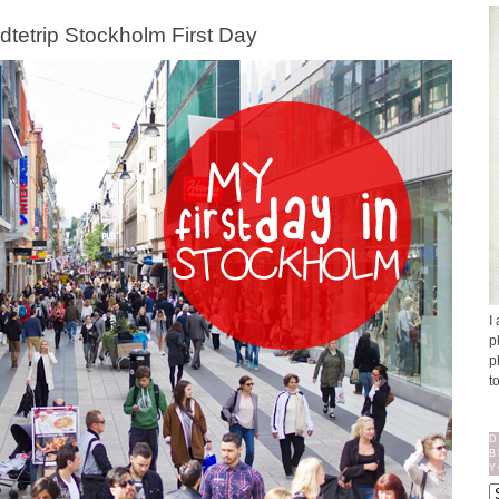
ädtetrip Stockholm First Day
I
p
p
t
D
B
Y