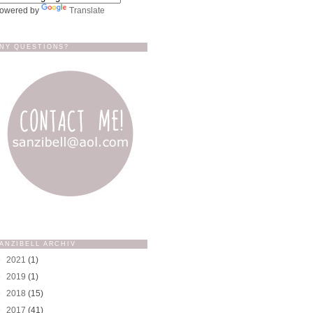
owered by
Translate
NY QUESTIONS?
ANZIBELL ARCHIV
►
2021
(1)
►
2019
(1)
►
2018
(15)
►
2017
(41)