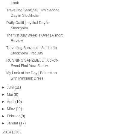
Look
Travelling Sanzibell | My Second
Day in Stockholm
Daily Outfit | my first Day in
Stockholm
The first July Week is Over | A short
Review
Travelling Sanzibell | Städtetrip
Stockholm First Day
RUNNING SANZIBELL | Kickoff-
Event Find Your Fast w...
My Look of the Day | Bohemian
with Minkpink Dress
►
Juni
(11)
►
Mai
(8)
►
April
(10)
►
März
(11)
►
Februar
(9)
►
Januar
(17)
►
2014
(138)