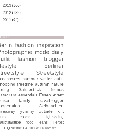
►
2013
(166)
►
2012
(182)
►
2011
(94)
ABELS
erlin
fashion
inspiration
Photographie
mode
daily
utfit
fashion blogger
ifestyle
berliner
treetstyle
Streetstyle
ccessoires
summer
winter
outfit
hopping
freetime
autumn
nature
pring
Sahnestück
friends
nstagram
essentials
Essen
event
eisen
family
travelblogger
ooperation
Weihnachten
iveaway
yummy
outside
knit
lumen
cosmetic
sightseeing
auptstadttipp
food
jeans
Herbst
unning
Berliner Fashion Week
Nordsee