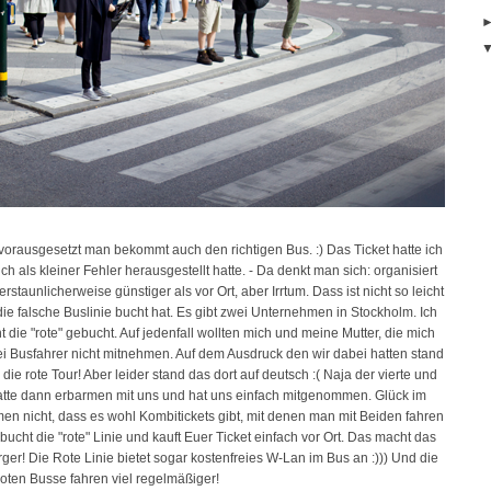
vorausgesetzt man bekommt auch den richtigen Bus. :) Das Ticket hatte ich
h als kleiner Fehler herausgestellt hatte. - Da denkt man sich: organisiert
staunlicherweise günstiger als vor Ort, aber Irrtum. Dass ist nicht so leicht
 falsche Buslinie bucht hat. Es gibt zwei Unternehmen in Stockholm. Ich
 die "rote" gebucht. Auf jedenfall wollten mich und meine Mutter, die mich
ei Busfahrer nicht mitnehmen. Auf dem Ausdruck den wir dabei hatten stand
 die rote Tour! Aber leider stand das dort auf deutsch :( Naja der vierte und
 hatte dann erbarmen mit uns und hat uns einfach mitgenommen. Glück im
en nicht, dass es wohl Kombitickets gibt, mit denen man mit Beiden fahren
bucht die "rote" Linie und kauft Euer Ticket einfach vor Ort. Das macht das
rger! Die Rote Linie bietet sogar kostenfreies W-Lan im Bus an :))) Und die
roten Busse fahren viel regelmäßiger!