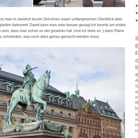
ass man in ziemlich kurzer Zeit einen super umfangreichen Überblick über
keiten bekommt. Damit kann man oder besser gesagt ich bereits am ersten
oh sein, dass man schon so viel gesehen hat. Und Ich liebe es ;) dann Pläne
 zu schmieden, was noch alles genau gemacht werden muss.
L
B
o
l
s
A
S
s
i
R
k
g
b
H
r