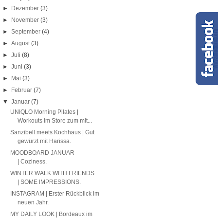
►
Dezember
(3)
►
November
(3)
►
September
(4)
►
August
(3)
►
Juli
(8)
►
Juni
(3)
►
Mai
(3)
►
Februar
(7)
▼
Januar
(7)
UNIQLO Morning Pilates |
Workouts im Store zum mit...
Sanzibell meets Kochhaus | Gut
gewürzt mit Harissa.
MOODBOARD JANUAR
| Coziness.
WINTER WALK WITH FRIENDS
| SOME IMPRESSIONS.
INSTAGRAM | Erster Rückblick im
neuen Jahr.
MY DAILY LOOK | Bordeaux im