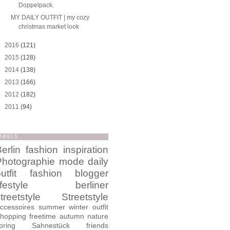
Doppelpack.
MY DAILY OUTFIT | my cozy
christmas market look
►
2016
(121)
►
2015
(128)
►
2014
(138)
►
2013
(166)
►
2012
(182)
►
2011
(94)
ABELS
erlin
fashion
inspiration
Photographie
mode
daily
utfit
fashion blogger
ifestyle
berliner
treetstyle
Streetstyle
ccessoires
summer
winter
outfit
hopping
freetime
autumn
nature
pring
Sahnestück
friends