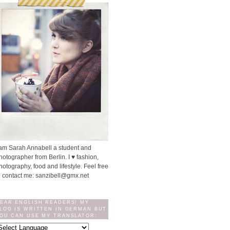
 am Sarah Annabell a student and
hotographer from Berlin. I ♥ fashion,
hotography, food and lifestyle. Feel free
o contact me: sanzibell@gmx.net
EAR ENGLISH READERS! MY
LOG IS WRITTEN IN GERMAN BUT
OU CAN USE MY TRANSLATOR: