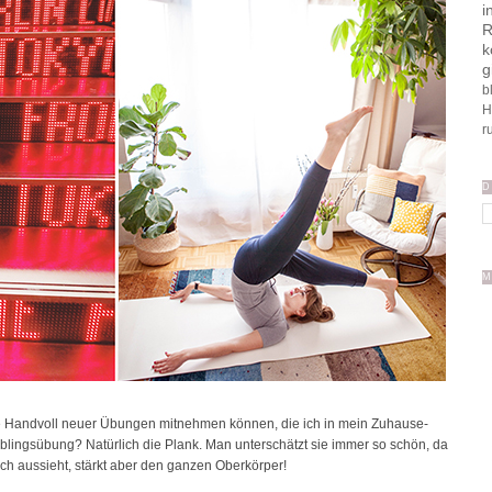
i
R
k
g
b
H
r
D
M
e Handvoll neuer Übungen mitnehmen können, die ich in mein Zuhause-
eblingsübung? Natürlich die Plank. Man unterschätzt sie immer so schön, da
ach aussieht, stärkt aber den ganzen Oberkörper!