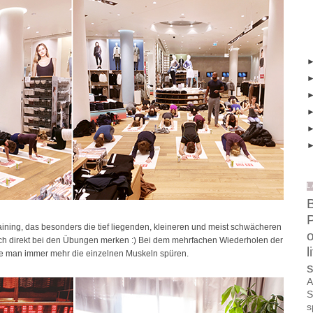
L
B
training, das besonders die tief liegenden, kleineren und meist schwächeren
o
ch direkt bei den Übungen merken :) Bei dem mehrfachen Wiederholen der
l
e man immer mehr die einzelnen Muskeln spüren.
s
A
S
s