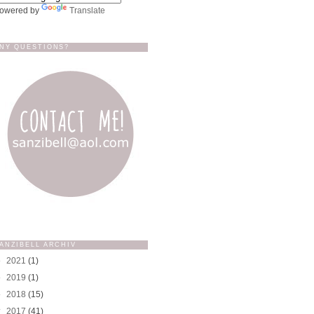
owered by
Translate
NY QUESTIONS?
ANZIBELL ARCHIV
►
2021
(1)
►
2019
(1)
►
2018
(15)
▼
2017
(41)