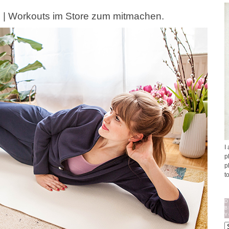
 | Workouts im Store zum mitmachen.
I
p
p
t
D
B
Y