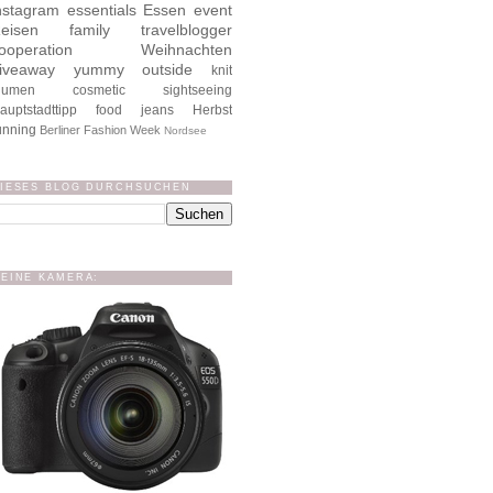
nstagram
essentials
Essen
event
eisen
family
travelblogger
ooperation
Weihnachten
iveaway
yummy
outside
knit
lumen
cosmetic
sightseeing
auptstadttipp
food
jeans
Herbst
unning
Berliner Fashion Week
Nordsee
IESES BLOG DURCHSUCHEN
EINE KAMERA: