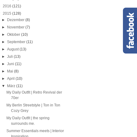
►
2016
(121)
▼
2015
(128)
►
Dezember
(8)
►
November
(7)
►
Oktober
(10)
►
September
(11)
►
August
(13)
►
Juli
(13)
►
Juni
(11)
►
Mai
(8)
►
April
(10)
▼
März
(11)
My Daily Outfit | Retro Revival der
70er
My Berlin Streetstyle | Ton in Ton
Cozy Grey
My Daily Outfit | the spring
surrounds me.
Summer Essentials meets | Interior
Inspiration