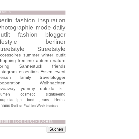
ABELS
erlin
fashion
inspiration
Photographie
mode
daily
utfit
fashion blogger
ifestyle
berliner
treetstyle
Streetstyle
ccessoires
summer
winter
outfit
hopping
freetime
autumn
nature
pring
Sahnestück
friends
nstagram
essentials
Essen
event
eisen
family
travelblogger
ooperation
Weihnachten
iveaway
yummy
outside
knit
lumen
cosmetic
sightseeing
auptstadttipp
food
jeans
Herbst
unning
Berliner Fashion Week
Nordsee
IESES BLOG DURCHSUCHEN