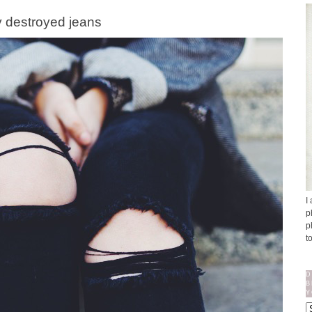
my destroyed jeans
I
p
p
t
D
B
Y