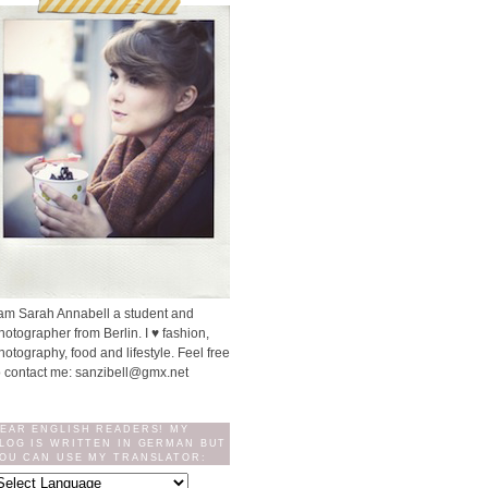
 am Sarah Annabell a student and
hotographer from Berlin. I ♥ fashion,
hotography, food and lifestyle. Feel free
o contact me: sanzibell@gmx.net
EAR ENGLISH READERS! MY
LOG IS WRITTEN IN GERMAN BUT
OU CAN USE MY TRANSLATOR: