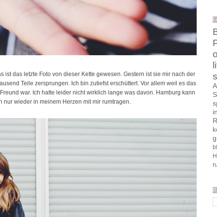
L
B
o
l
Das ist das letzte Foto von dieser Kette gewesen. Gestern ist sie mir nach der
s
ausend Teile zersprungen. Ich bin zutiefst erschüttert. Vor allem weil es das
A
eund war. Ich hatte leider nicht wirklich lange was davon. Hamburg kann
S
n nur wieder in meinem Herzen mit mir rumtragen.
s
i
R
k
g
b
H
r
D