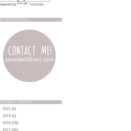
owered by
Translate
NY QUESTIONS?
ANZIBELL ARCHIV
►
2021
(1)
►
2019
(1)
►
2018
(15)
►
2017
(41)