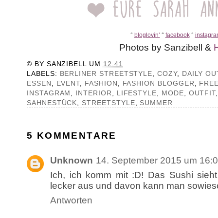
°
bloglovin’
°
facebook
°
instagr
Photos by Sanzibell &
© BY
SANZIBELL
UM
12:41
LABELS:
BERLINER STREETSTYLE
,
COZY
,
DAILY OU
ESSEN
,
EVENT
,
FASHION
,
FASHION BLOGGER
,
FRE
INSTAGRAM
,
INTERIOR
,
LIFESTYLE
,
MODE
,
OUTFIT
SAHNESTÜCK
,
STREETSTYLE
,
SUMMER
5 KOMMENTARE
Unknown
14. September 2015 um 16:
Ich, ich komm mit :D! Das Sushi sieht
lecker aus und davon kann man sowies
Antworten