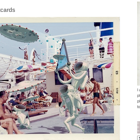
tcards
I
p
p
t
D
B
Y