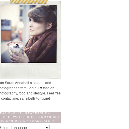
 am Sarah Annabell a student and
hotographer from Berlin. I ♥ fashion,
hotography, food and lifestyle. Feel free
o contact me: sanzibell@gmx.net
EAR ENGLISH READERS! MY
LOG IS WRITTEN IN GERMAN BUT
OU CAN USE MY TRANSLATOR: