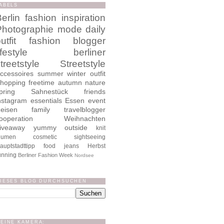
ABELS
erlin
fashion
inspiration
Photographie
mode
daily
utfit
fashion blogger
ifestyle
berliner
treetstyle
Streetstyle
ccessoires
summer
winter
outfit
hopping
freetime
autumn
nature
pring
Sahnestück
friends
nstagram
essentials
Essen
event
eisen
family
travelblogger
ooperation
Weihnachten
iveaway
yummy
outside
knit
lumen
cosmetic
sightseeing
auptstadttipp
food
jeans
Herbst
unning
Berliner Fashion Week
Nordsee
IESES BLOG DURCHSUCHEN
EINE KAMERA: