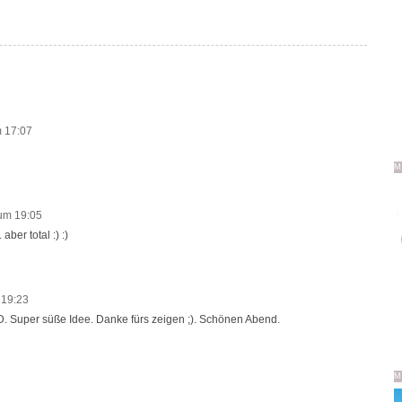
 17:07
M
um 19:05
aber total :) :)
 19:23
D. Super süße Idee. Danke fürs zeigen ;). Schönen Abend.
M