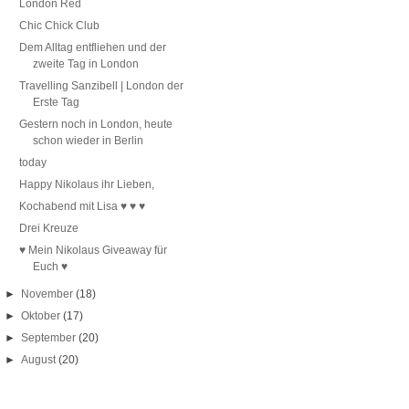
London Red
Chic Chick Club
Dem Alltag entfliehen und der
zweite Tag in London
Travelling Sanzibell | London der
Erste Tag
Gestern noch in London, heute
schon wieder in Berlin
today
Happy Nikolaus ihr Lieben,
Kochabend mit Lisa ♥ ♥ ♥
Drei Kreuze
♥ Mein Nikolaus Giveaway für
Euch ♥
►
November
(18)
►
Oktober
(17)
►
September
(20)
►
August
(20)