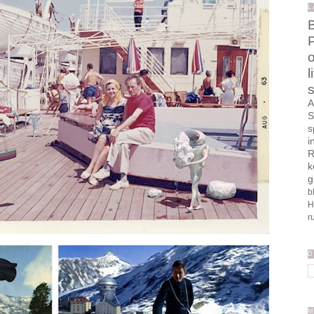
L
B
o
l
s
A
S
s
i
R
k
g
b
H
r
D
M