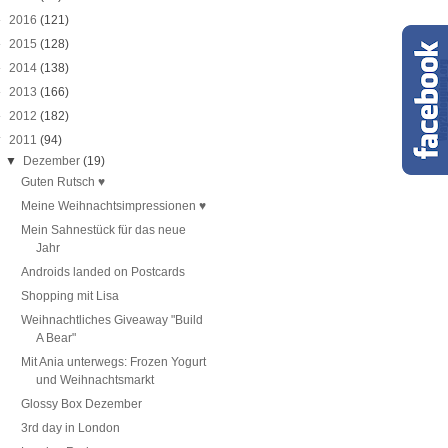
►
2016
(121)
►
2015
(128)
►
2014
(138)
►
2013
(166)
►
2012
(182)
▼
2011
(94)
▼
Dezember
(19)
Guten Rutsch ♥
Meine Weihnachtsimpressionen ♥
Mein Sahnestück für das neue
Jahr
Androids landed on Postcards
Shopping mit Lisa
Weihnachtliches Giveaway "Build
A Bear"
Mit Ania unterwegs: Frozen Yogurt
und Weihnachtsmarkt
Glossy Box Dezember
3rd day in London